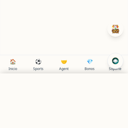
🏠
⚽
🤝
💎
🎧
Inicio
Sports
Agent
Bonos
Soporte
✕
Select Language
🇲🇽
✓
Mexico
Especificaciones del Juego
PROVEEDOR
RTP