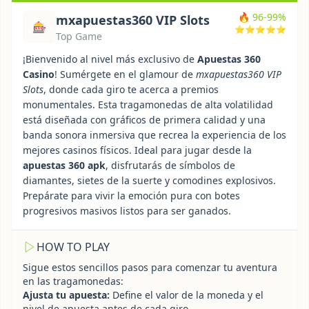
🔥 96-99%
mxapuestas360 VIP Slots
🎰
⭐⭐⭐⭐⭐
Top Game
¡Bienvenido al nivel más exclusivo de
Apuestas 360
Casino
! Sumérgete en el glamour de
mxapuestas360 VIP
Slots
, donde cada giro te acerca a premios
monumentales. Esta tragamonedas de alta volatilidad
está diseñada con gráficos de primera calidad y una
banda sonora inmersiva que recrea la experiencia de los
mejores casinos físicos. Ideal para jugar desde la
apuestas 360 apk
, disfrutarás de símbolos de
diamantes, sietes de la suerte y comodines explosivos.
Prepárate para vivir la emoción pura con botes
progresivos masivos listos para ser ganados.
HOW TO PLAY
Sigue estos sencillos pasos para comenzar tu aventura
en las tragamonedas:
Ajusta tu apuesta:
Define el valor de la moneda y el
nivel de apuesta antes de cada giro.