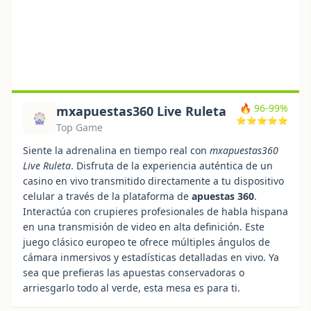
🔥 96-99%
mxapuestas360 Live Ruleta
🎡
⭐⭐⭐⭐⭐
Top Game
Siente la adrenalina en tiempo real con
mxapuestas360
Live Ruleta
. Disfruta de la experiencia auténtica de un
casino en vivo transmitido directamente a tu dispositivo
celular a través de la plataforma de
apuestas 360
.
Interactúa con crupieres profesionales de habla hispana
en una transmisión de video en alta definición. Este
juego clásico europeo te ofrece múltiples ángulos de
cámara inmersivos y estadísticas detalladas en vivo. Ya
sea que prefieras las apuestas conservadoras o
arriesgarlo todo al verde, esta mesa es para ti.