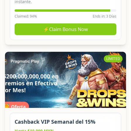
instante.
Claimed: 94%
Ends in: 3 Días
⚡
Claim Bonus Now
LIMITED
Cashback VIP Semanal del 15%
Hasta $10,000 MXN