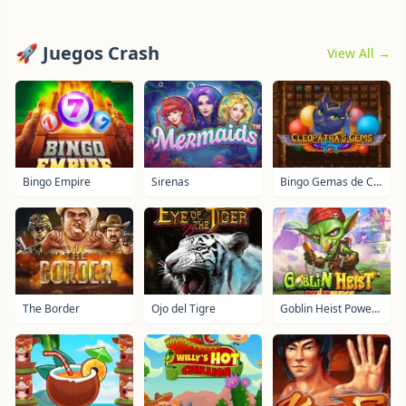
🚀 Juegos Crash
View All →
Bingo Empire
Sirenas
Bingo Gemas de Cleopatra
The Border
Ojo del Tigre
Goblin Heist Powernudge™