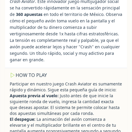
Crash Aviator
. Este innovador juego multijugador social
se ha convertido rápidamente en la sensación principal
de
360 apuestas
en todo el territorio de México. Observa
cómo el pequeño avión toma vuelo en la pantalla y el
multiplicador de tu dinero comienza a subir
vertiginosamente desde 1x hasta cifras estratosféricas.
La tensión es completamente real y palpable, ya que el
avión puede acelerar lejos y hacer "Crash" en cualquier
segundo. Un título rápido, social y muy adictivo para
ganar en grande.
HOW TO PLAY
Participar en nuestro juego Crash Aviator es sumamente
rápido y dinámico. Sigue esta pequeña guía de inicio:
Apuesta previa al vuelo:
Justo antes de que inicie la
siguiente ronda de vuelo, ingresa la cantidad exacta
que deseas apostar. El sistema te permite colocar hasta
dos apuestas simultáneas por cada ronda.
El despegue:
La animación del avión comienza a
elevarse y el multiplicador brillante en el centro de tu
pantalla aumenta progresivamente segundo a segundo.