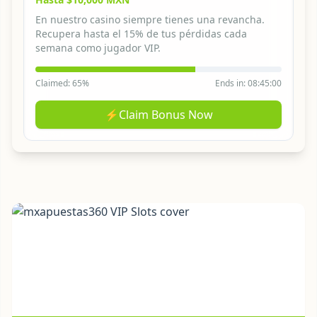
En nuestro casino siempre tienes una revancha.
Recupera hasta el 15% de tus pérdidas cada
semana como jugador VIP.
Claimed: 65%
Ends in: 08:45:00
⚡
Claim Bonus Now