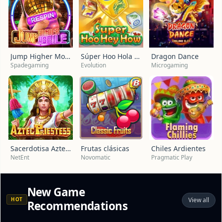
Jump Higher Mobile
Súper Hoo Hola Cómo
Dragon Dance
Spadegaming
Evolution
Microgaming
Sacerdotisa Azteca
Frutas clásicas
Chiles Ardientes
NetEnt
Novomatic
Pragmatic Play
New Game
HOT
View all
Recommendations