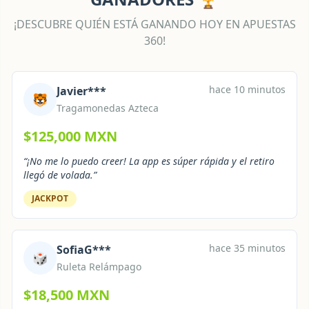
¡DESCUBRE QUIÉN ESTÁ GANANDO HOY EN APUESTAS
360!
hace 10 minutos
Javier***
🐯
Tragamonedas Azteca
$125,000 MXN
“¡No me lo puedo creer! La app es súper rápida y el retiro
llegó de volada.”
JACKPOT
hace 35 minutos
SofiaG***
🎲
Ruleta Relámpago
$18,500 MXN