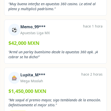
“Muy buena interfaz en apuestas 360 casino. Le atiné al
pleno y multiplicó padrísimo.”
hace 1 hora
Memo_99***
⚽
Apuestas Liga MX
$42,000 MXN
“Armé un parley buenísimo desde la apuestas 360 apk. ¡A
cobrar se ha dicho!”
hace 2 horas
Lupita_M***
🎰
Mega Moolah
$1,450,000 MXN
“Me saqué el premio mayor, sigo temblando de la emoción.
Definitivamente el mejor sitio.”