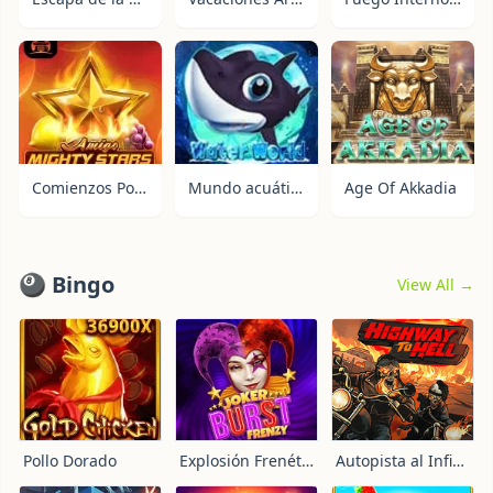
Comienzos Poderosos Amigo
Mundo acuático
Age Of Akkadia
🎱 Bingo
View All →
Pollo Dorado
Explosión Frenética del Joker
Autopista al Infierno