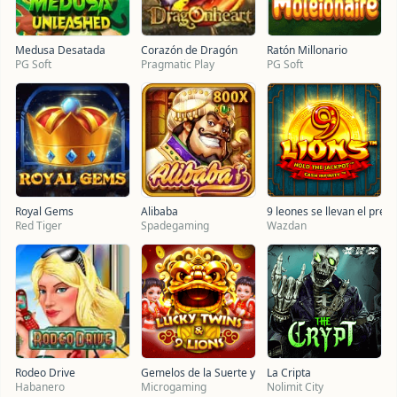
Medusa Desatada
Corazón de Dragón
Ratón Millonario
PG Soft
Pragmatic Play
PG Soft
Royal Gems
Alibaba
9 leones se llevan el pre
Red Tiger
Spadegaming
Wazdan
Rodeo Drive
Gemelos de la Suerte y 9 Leones
La Cripta
Habanero
Microgaming
Nolimit City