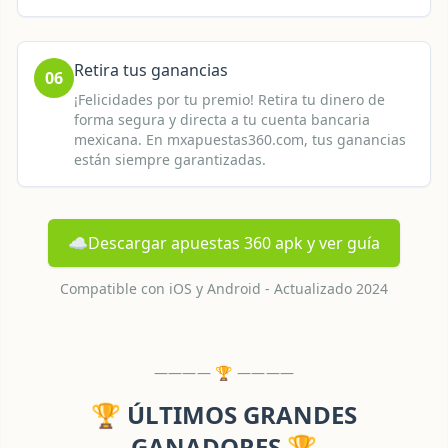
Retira tus ganancias
06
¡Felicidades por tu premio! Retira tu dinero de
forma segura y directa a tu cuenta bancaria
mexicana. En mxapuestas360.com, tus ganancias
están siempre garantizadas.
☁️
Descargar apuestas 360 apk y ver guía
Compatible con iOS y Android - Actualizado 2024
———— 🏆 ————
🏆 ÚLTIMOS GRANDES
GANADORES 🏆