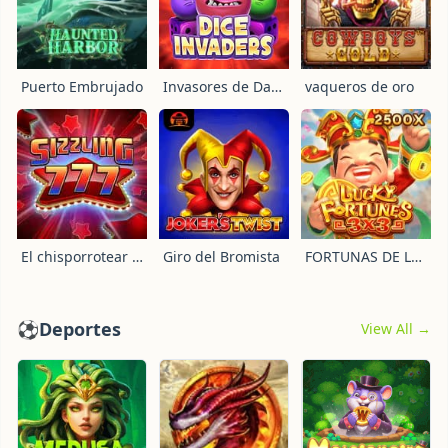
Puerto Embrujado
Invasores de Dados
vaqueros de oro
El chisporrotear 777
Giro del Bromista
FORTUNAS DE LA SUERTE 3x3
⚽
Deportes
View All →