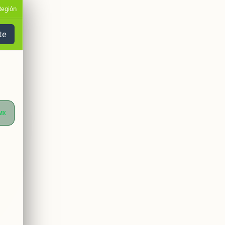
Región
te
MX