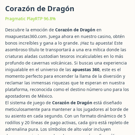
Corazón de Dragón
Pragmatic Play
RTP 96.8%
Descubre la emoción de
Corazón de Dragón
en
mxapuestas360.com. Juega ahora en nuestro casino, obtén
bonos increíbles y gana a lo grande. ¡Haz tu apuesta! Este
asombroso título te transportará a una era mítica donde las
criaturas aladas custodian tesoros incalculables en lo más
profundo de cavernas volcánicas. Si buscas una experiencia
inigualable en el universo de las
apuestas 360
, este es el
momento perfecto para encender la llama de la diversión y
reclamar las inmensas riquezas que te esperan en nuestra
plataforma, reconocida como el destino número uno para los
apostadores de México.
El sistema de juego de
Corazón de Dragón
está diseñado
meticulosamente para mantener a los jugadores al borde de
su asiento en cada segundo. Con un formato dinámico de 5
rodillos y 20 líneas de pago activas, cada giro está repleto de
adrenalina pura. Los símbolos de alto valor incluyen