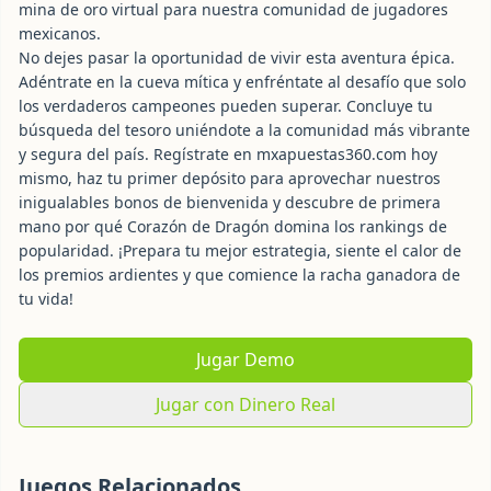
mina de oro virtual para nuestra comunidad de jugadores
mexicanos.
No dejes pasar la oportunidad de vivir esta aventura épica.
Adéntrate en la cueva mítica y enfréntate al desafío que solo
los verdaderos campeones pueden superar. Concluye tu
búsqueda del tesoro uniéndote a la comunidad más vibrante
y segura del país. Regístrate en mxapuestas360.com hoy
mismo, haz tu primer depósito para aprovechar nuestros
inigualables bonos de bienvenida y descubre de primera
mano por qué Corazón de Dragón domina los rankings de
popularidad. ¡Prepara tu mejor estrategia, siente el calor de
los premios ardientes y que comience la racha ganadora de
tu vida!
Jugar Demo
Jugar con Dinero Real
Juegos Relacionados