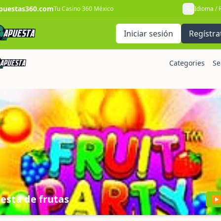
puestas360.com
Tu Casino 360 México
Idioma / 
Iniciar sesión
Regístra
Categories
Se
iesta de frutas