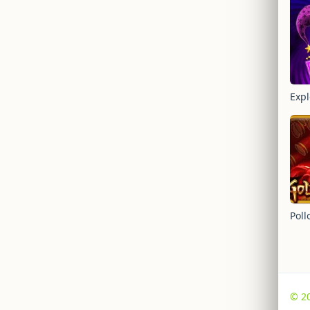
Poll
© 20