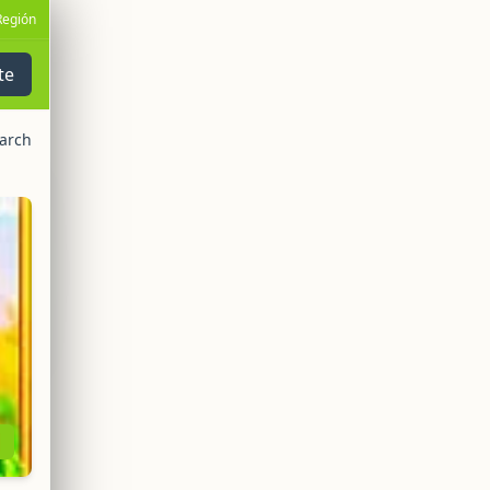
Región
te
arch
▶