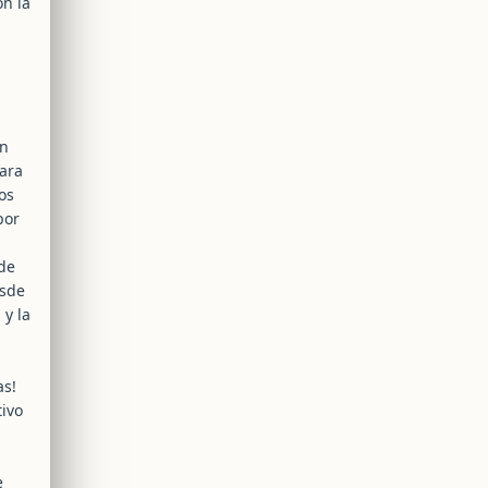
on la
un
para
os
por
 de
esde
 y la
as!
ivo
e