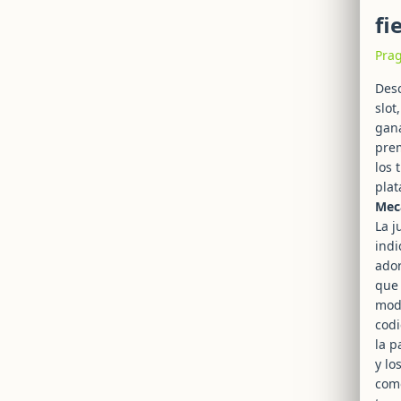
fi
Prag
Des
slot
gana
prem
los 
plat
Mecá
La j
indi
ador
que 
mode
codi
la p
y lo
como