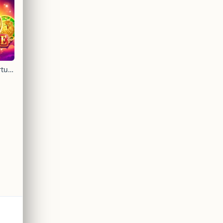
Trío de la Fortuna Infinita