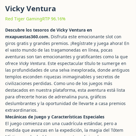
Vicky Ventura
Red Tiger Gaming
RTP 96.16%
Descubre los tesoros de Vicky Ventura en
mxapuestas360.com.
Disfruta este emocionante slot con
giros gratis y grandes premios. ¡Regístrate y juega ahora! En
el vasto mundo de las tragamonedas en línea, pocas
aventuras son tan emocionantes y gratificantes como la que
ofrece
Vicky Ventura
. Este espectacular título te sumerge en
las profundidades de una selva inexplorada, donde antiguos
templos esconden riquezas inimaginables y secretos de
civilizaciones perdidas. Como uno de los juegos más
destacados en nuestra plataforma, esta aventura está lista
para ofrecerte horas de adrenalina pura, gráficos
deslumbrantes y la oportunidad de llevarte a casa premios
extraordinarios.
Mecánicas de Juego y Características Especiales
El juego comienza con una cuadrícula estándar, pero a
medida que avanzas en la expedición, la magia del Tótem