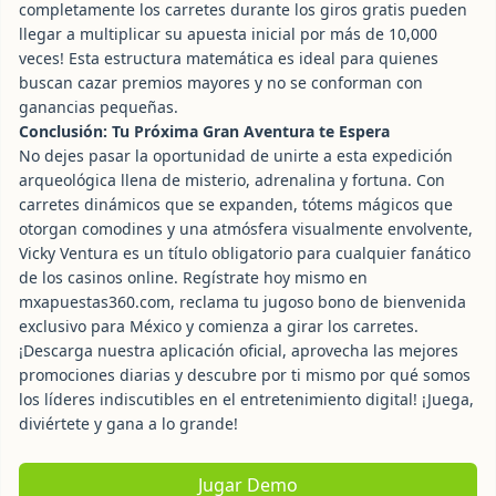
completamente los carretes durante los giros gratis pueden
llegar a multiplicar su apuesta inicial por más de 10,000
veces! Esta estructura matemática es ideal para quienes
buscan cazar premios mayores y no se conforman con
ganancias pequeñas.
Conclusión: Tu Próxima Gran Aventura te Espera
No dejes pasar la oportunidad de unirte a esta expedición
arqueológica llena de misterio, adrenalina y fortuna. Con
carretes dinámicos que se expanden, tótems mágicos que
otorgan comodines y una atmósfera visualmente envolvente,
Vicky Ventura es un título obligatorio para cualquier fanático
de los casinos online. Regístrate hoy mismo en
mxapuestas360.com, reclama tu jugoso bono de bienvenida
exclusivo para México y comienza a girar los carretes.
¡Descarga nuestra aplicación oficial, aprovecha las mejores
promociones diarias y descubre por ti mismo por qué somos
los líderes indiscutibles en el entretenimiento digital! ¡Juega,
diviértete y gana a lo grande!
Jugar Demo